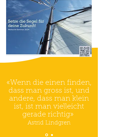
«Wenn die einen finden,
dass man gross ist, und
andere, dass man klein
ist, ist man vielleicht
gerade richtig»
Astrid Lindgren