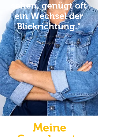
sehen, genügt oft
ein Wechsel der
Blickrichtung."
Antoine de Saint-
Exupéry
Meine