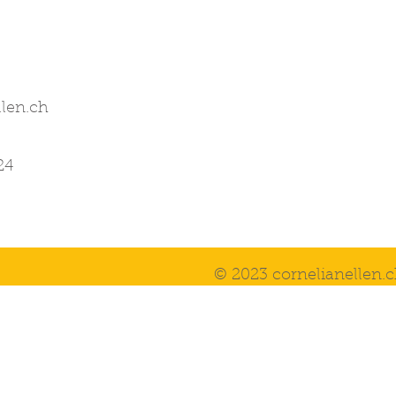
5
llen.ch
24
© 2023 cornelianellen.